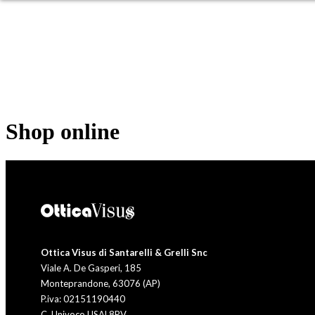
OCCHIALI DA SOLE
OC
Shop online
Ottica Visus di Santarelli & Grelli Snc
Viale A. De Gasperi, 185
Monteprandone, 63076 (AP)
P.iva: 02151190440
C. Univoco USAL8PV