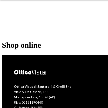
OCCHIALI DA SOLE
OC
Shop online
Ottica Visus di Santarelli & Grelli Snc
Viale A. De Gasperi, 185
Monteprandone, 63076 (AP)
P.iva: 02151190440
C. Univoco USAL8PV