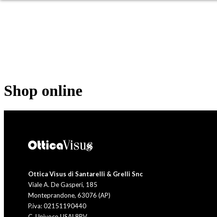
OCCHIALI DA SOLE
OC
Shop online
Ottica Visus di Santarelli & Grelli Snc
Viale A. De Gasperi, 185
Monteprandone, 63076 (AP)
P.iva: 02151190440
C. Univoco USAL8PV