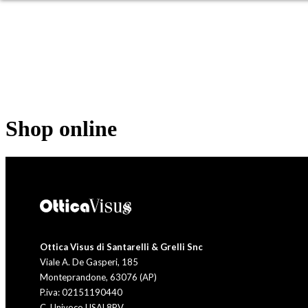
OCCHIALI DA SOLE
OC
Shop online
Ottica Visus di Santarelli & Grelli Snc
Viale A. De Gasperi, 185
Monteprandone, 63076 (AP)
P.iva: 02151190440
C. Univoco USAL8PV