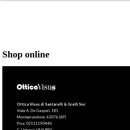
OCCHIALI DA SOLE
OC
Shop online
Ottica Visus di Santarelli & Grelli Snc
Viale A. De Gasperi, 185
Monteprandone, 63076 (AP)
P.iva: 02151190440
C. Univoco USAL8PV